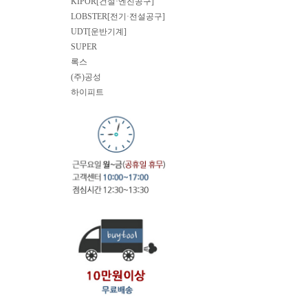
KIPOR[건설·엔진공구]
LOBSTER[전기·전설공구]
UDT[운반기계]
SUPER
록스
(주)공성
하이피트