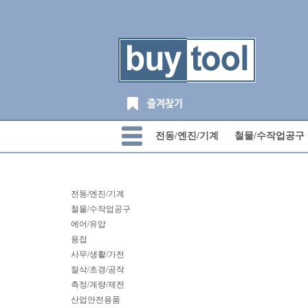
전동/엔진/기계
철물/수작업공구
전동/엔진/기계
철물/수작업공구
에어/유압
용접
사무/생활/가전
절삭/초경/공작
측정/계량/제전
산업안전용품