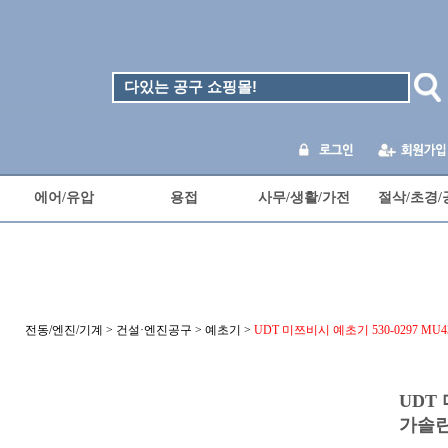
에어/유압
용접
사무/생활/가전
절삭/초경/
전동/엔진/기계
>
건설·엔진공구
>
예초기
>
UDT 미쯔비시 예초기 530-0297 M
UDT 
가솔린