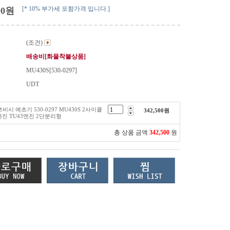
[* 10% 부가세 포함가격 입니다.]
00
원
(조건)
배송비[화물착불상품]
MU430S[530-0297]
UDT
쯔비시 예초기 530-0297 MU430S 2사이클
342,500
원
진 TU43엔진 2단분리형
총 상품 금액
342,500
원