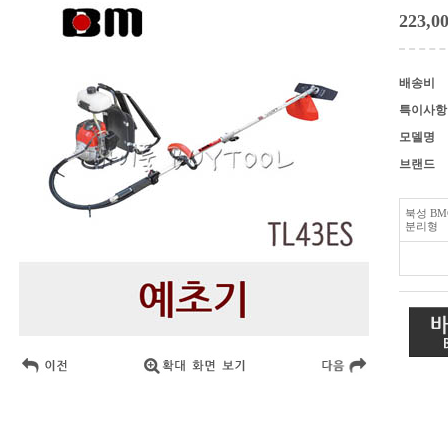
223,0
배송비
특이사항
모델명
브랜드
북성 BM
분리형