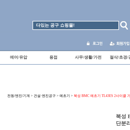
에어/유압
용접
사무/생활/가전
절삭/초경/
전동/엔진/기계
>
건설·엔진공구
>
예초기
>
북성 BMC 예초기 TL43ES 2사이
북성 
단분