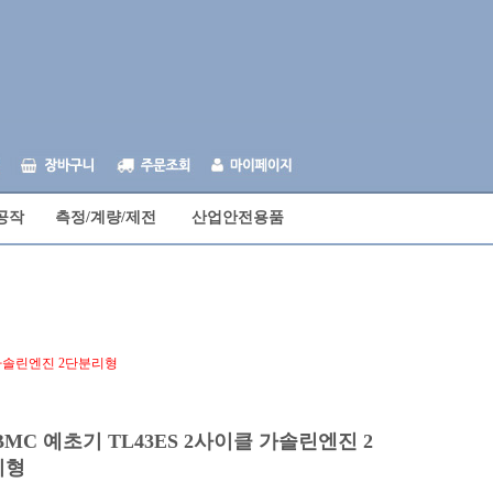
공작
측정/계량/제전
산업안전용품
클 가솔린엔진 2단분리형
BMC 예초기 TL43ES 2사이클 가솔린엔진 2
리형