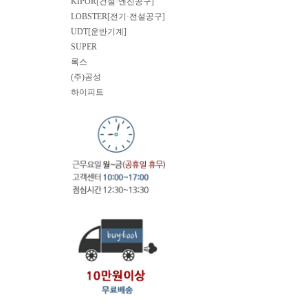
KIPOR[건설·엔진공구]
LOBSTER[전기·전설공구]
UDT[운반기계]
SUPER
록스
(주)공성
하이피트