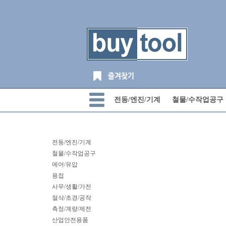
전동/엔진/기계
철물/수작업공구
전동/엔진/기계
철물/수작업공구
에어/유압
용접
사무/생활/가전
절삭/초경/공작
측정/계량/제전
산업안전용품