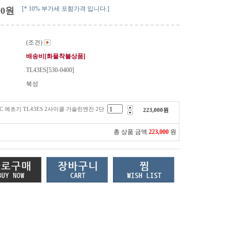
[* 10% 부가세 포함가격 입니다.]
00
원
(조건)
배송비[화물착불상품]
TL43ES[530-0400]
북성
C 예초기 TL43ES 2사이클 가솔린엔진 2단
223,000
원
총 상품 금액
223,000
원