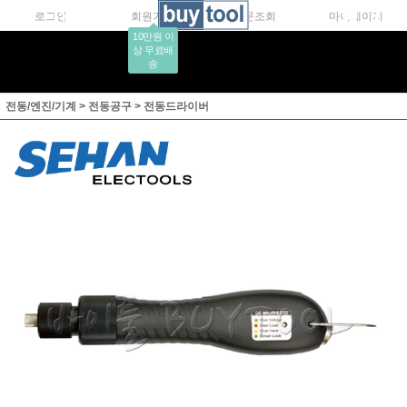
로그인
회원가입
주문조회
마이페이지
10만원 이
상 무료배
송
전동/엔진/기계
>
전동공구
>
전동드라이버