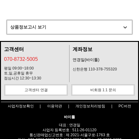
상품정보고시 보기
고객센터
계좌정보
070-8732-5005
연경일(바이툴)
평일 09:00~18:00
신한은행 110-378-755320
토,일,공휴일 휴무
점심시간 12:30~13:30
고객센터 연결
비회원 1:1 문의
사업자정보확인
이용약관
개인정보처리방침
PC버전
바이툴
대표 : 연경일
사업자 등록번호 : 511-26-01120
통신판매업신고번호 : 제 2021-서울구로-1763 호