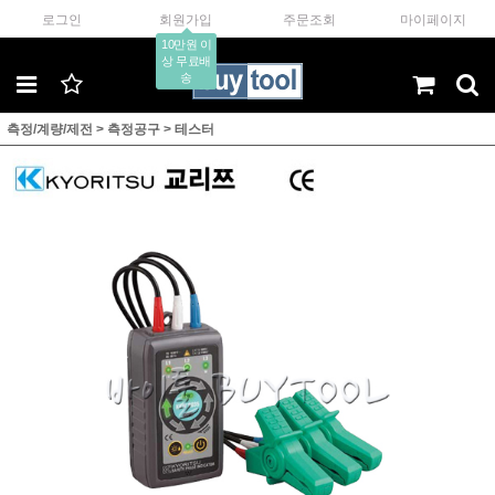
로그인
회원가입
주문조회
마이페이지
10만원 이
상 무료배
송
측정/계량/제전
>
측정공구
>
테스터