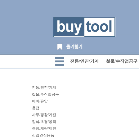
전동/엔진/기계
철물/수작업공구
전동/엔진/기계
철물/수작업공구
에어/유압
용접
사무/생활/가전
절삭/초경/공작
측정/계량/제전
산업안전용품