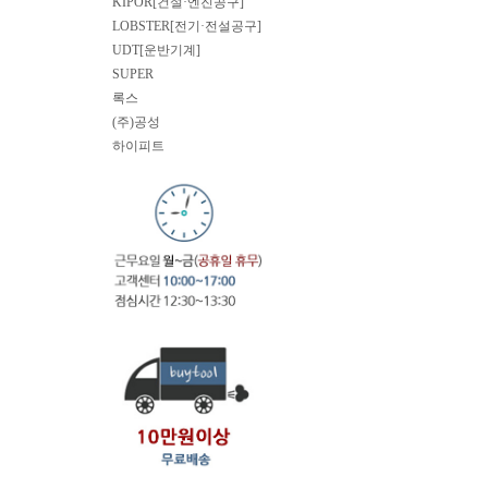
KIPOR[건설·엔진공구]
LOBSTER[전기·전설공구]
UDT[운반기계]
SUPER
록스
(주)공성
하이피트