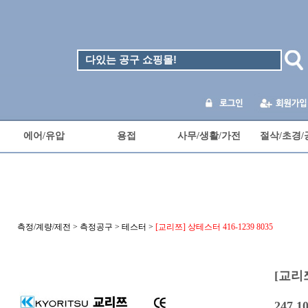
에어/유압
용접
사무/생활/가전
절삭/초경/
측정/계량/제전
>
측정공구
>
테스터
>
[교리쯔] 상테스터 416-1239 8035
[교리쯔
247,1