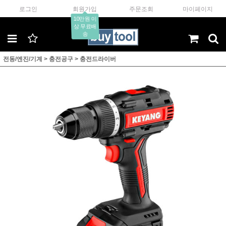
로그인
회원가입
주문조회
마이페이지
10만원 이
상 무료배
송
전동/엔진/기계
>
충전공구
>
충전드라이버