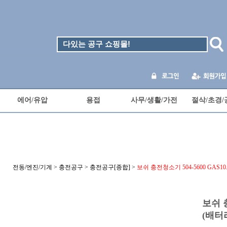
에어/유압
용접
사무/생활/가전
절삭/초경/
전동/엔진/기계
>
충전공구
>
충전공구[종합]
>
보쉬 충전청소기 504-5600 GAS10.
보쉬 충
(배터리