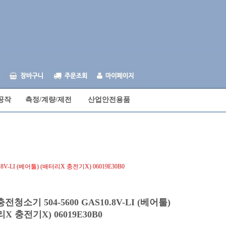
공작
측정/계량/제전
산업안전용품
8V-LI (베어툴) (배터리X 충전기X) 06019E30B0
전청소기 504-5600 GAS10.8V-LI (베어툴)
X 충전기X) 06019E30B0