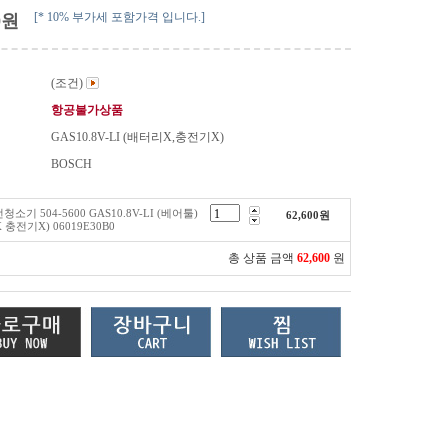
[* 10% 부가세 포함가격 입니다.]
0
원
(조건)
항공불가상품
GAS10.8V-LI (배터리X,충전기X)
BOSCH
소기 504-5600 GAS10.8V-LI (베어툴)
62,600
원
 충전기X) 06019E30B0
총 상품 금액
62,600
원