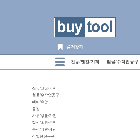
전동/엔진/기계
철물/수작업공구
전동/엔진/기계
철물/수작업공구
에어/유압
용접
사무/생활/가전
절삭/초경/공작
측정/계량/제전
산업안전용품