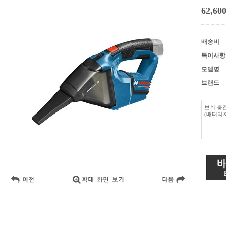
62,60
배송비
특이사항
모델명
브랜드
보쉬 충전청
(배터리X