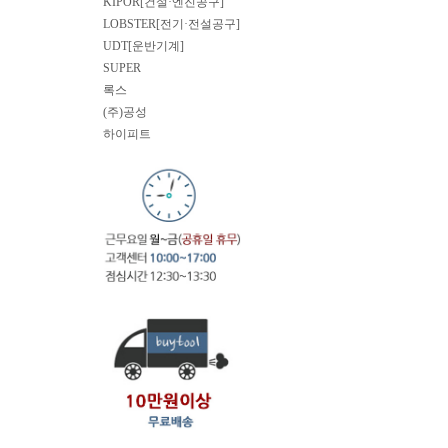
KIPOR[건설·엔진공구]
LOBSTER[전기·전설공구]
UDT[운반기계]
SUPER
록스
(주)공성
하이피트