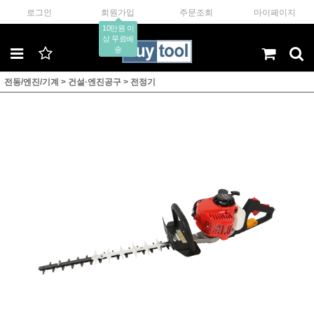
로그인
회원가입
주문조회
마이페이지
10만원 이
상 무료배
송
전동/엔진/기계
>
건설·엔진공구
>
전정기