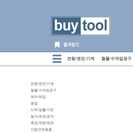
전동/엔진/기계
철물/수작업공구
전동/엔진/기계
철물/수작업공구
에어/유압
용접
사무/생활/가전
절삭/초경/공작
측정/계량/제전
산업안전용품