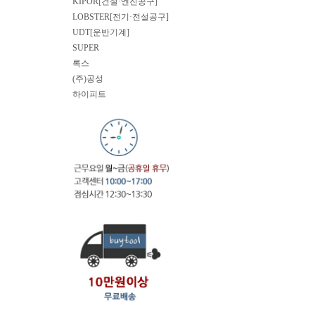
KIPOR[건설·엔진공구]
LOBSTER[전기·전설공구]
UDT[운반기계]
SUPER
록스
(주)공성
하이피트