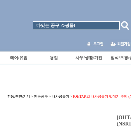
에어/유압
용접
사무/생활/가전
절삭/초경/
전동/엔진/기계
>
전동공구
>
나사공급기
>
[OHTAKE] 나사공급기 껍데기 뚜껑 (NSRI
[OH
(NSRI