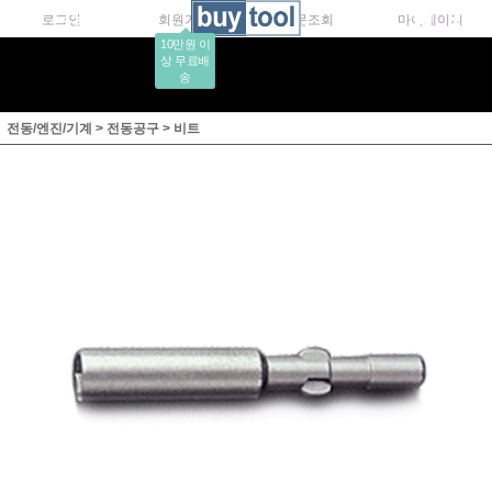
로그인
회원가입
주문조회
마이페이지
10만원 이
상 무료배
송
전동/엔진/기계
>
전동공구
>
비트