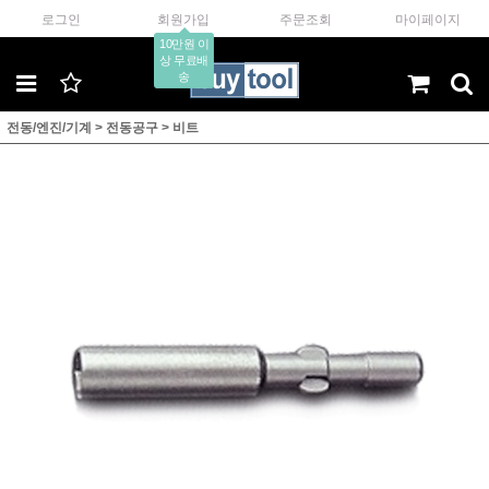
로그인
회원가입
주문조회
마이페이지
10만원 이
상 무료배
송
전동/엔진/기계
>
전동공구
>
비트