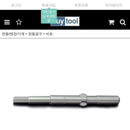
로그인
회원가입
주문조회
마이페이지
10만원 이
상 무료배
송
전동/엔진/기계
>
전동공구
>
비트