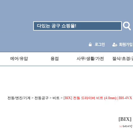
에어/유압
용접
사무/생활/가전
절삭/초경/
전동/엔진/기계
>
전동공구
>
비트
>
[BIX] 전동 드라이버 비트 (4.0mm) | BH-4VX
[BIX