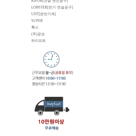
KIPOR[건설·엔진공구]
LOBSTER[전기·전설공구]
UDT[운반기계]
SUPER
록스
(주)공성
하이피트