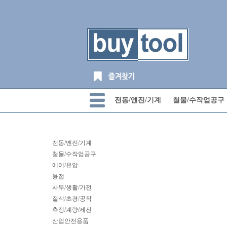
전동/엔진/기계
철물/수작업공구
전동/엔진/기계
철물/수작업공구
에어/유압
용접
사무/생활/가전
절삭/초경/공작
측정/계량/제전
산업안전용품