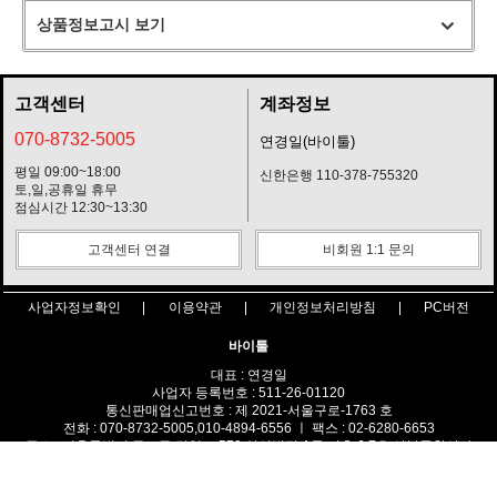
상품정보고시 보기
고객센터
계좌정보
070-8732-5005
연경일(바이툴)
평일 09:00~18:00
신한은행 110-378-755320
토,일,공휴일 휴무
점심시간 12:30~13:30
고객센터 연결
비회원 1:1 문의
사업자정보확인
이용약관
개인정보처리방침
PC버전
바이툴
대표 : 연경일
사업자 등록번호 : 511-26-01120
통신판매업신고번호 : 제 2021-서울구로-1763 호
전화 : 070-8732-5005,010-4894-6556 ㅣ 팩스 : 02-6280-6653
주소 : 서울특별시 구로구 경일로 579 안성빌딩 A동 지층 6,7호 삼봉종합상사
COPYRIGHT(C)바이툴 ALL RIGHTS RESERVED.