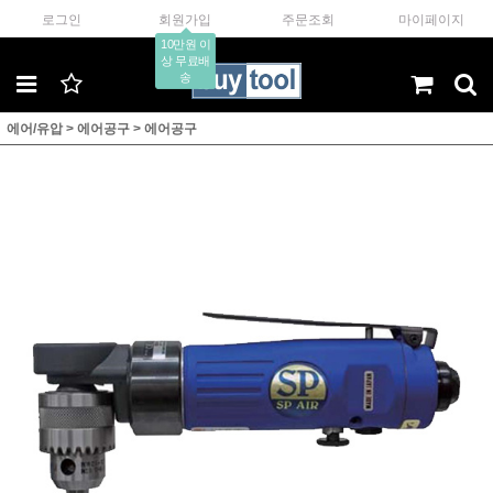
로그인
회원가입
주문조회
마이페이지
10만원 이
상 무료배
송
에어/유압
>
에어공구
>
에어공구