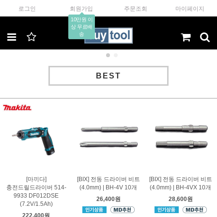
로그인
회원가입
주문조회
마이페이지
10만원 이
상 무료배
송
BEST
[마끼다]
[BIX] 전동 드라이버 비트
[BIX] 전동 드라이버 비트
충전드릴드라이버 514-
(4.0mm) | BH-4V 10개
(4.0mm) | BH-4VX 10개
9933 DF012DSE
26,400원
28,600원
(7.2V/1.5Ah)
222,400원