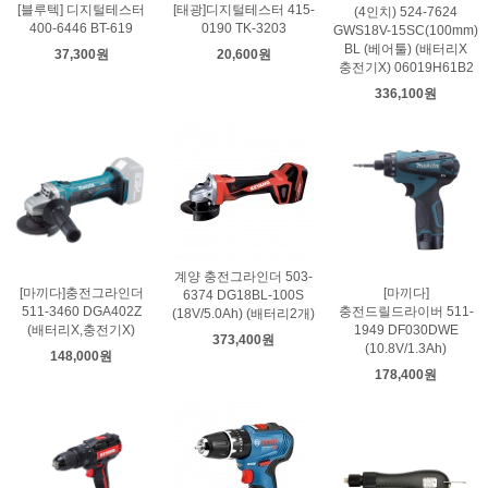
[블루텍] 디지털테스터
[태광]디지털테스터 415-
(4인치) 524-7624
400-6446 BT-619
0190 TK-3203
GWS18V-15SC(100mm)
BL (베어툴) (배터리X
37,300원
20,600원
충전기X) 06019H61B2
336,100원
계양 충전그라인더 503-
[마끼다]충전그라인더
[마끼다]
6374 DG18BL-100S
511-3460 DGA402Z
충전드릴드라이버 511-
(18V/5.0Ah) (배터리2개)
(배터리X,충전기X)
1949 DF030DWE
373,400원
(10.8V/1.3Ah)
148,000원
178,400원