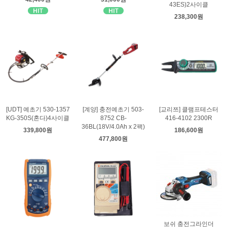
43ES)2사이클
238,300원
[UDT] 예초기 530-1357
[계양] 충전예초기 503-
[교리쯔] 클램프테스터
KG-350S(혼다)4사이클
8752 CB-
416-4102 2300R
36BL(18V/4.0Ah x 2팩)
339,800원
186,600원
477,800원
보쉬 충전그라인더