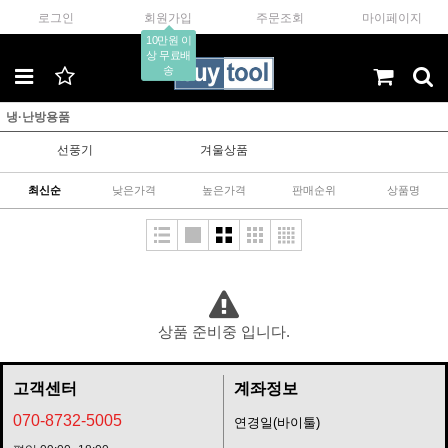
로그인
회원가입
주문조회
마이페이지
10만원 이
상 무료배
송
냉·난방용품
선풍기
겨울상품
최신순
낮은가격
높은가격
판매순위
상품명
상품 준비중 입니다.
고객센터
계좌정보
070-8732-5005
연경일(바이툴)