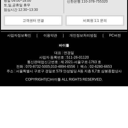
평일 09:00~18:00
신한은행 110-378-755320
토,일,공휴일 휴무
점심시간 12:30~13:30
고객센터 연결
비회원 1:1 문의
사업자정보확인
이용약관
개인정보처리방침
PC버전
바이툴
대표 : 연경일
사업자 등록번호 : 511-26-01120
통신판매업신고번호 : 제 2021-서울구로-1763 호
전화 : 070-8732-5005,010-4894-6556 ㅣ 팩스 : 02-6280-6653
주소 : 서울특별시 구로구 경일로 579 안성빌딩 A동 지층 6,7호 삼봉종합상사
COPYRIGHT(C)바이툴 ALL RIGHTS RESERVED.