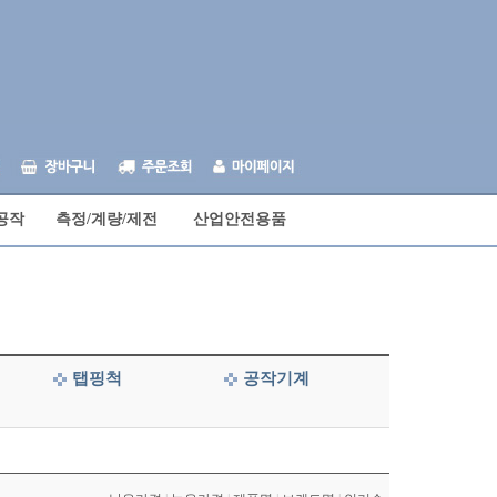
공작
측정/계량/제전
산업안전용품
탭핑척
공작기계