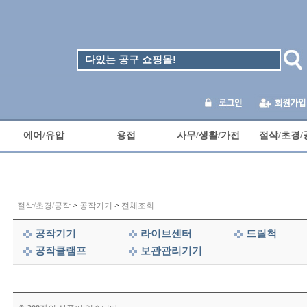
에어/유압
용접
사무/생활/가전
절삭/초경/
절삭/초경/공작
>
공작기기
>
전체조회
공작기기
라이브센터
드릴척
공작클램프
보관관리기기