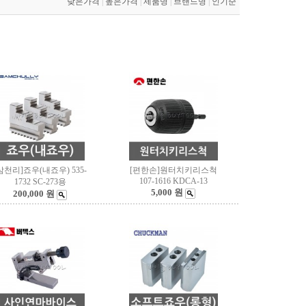
낮은가격
|
높은가격
|
제품명
|
브랜드명
|
인기순
삼천리]죠우(내죠우) 535-
[편한손]원터치키리스척
107-1616 KDCA-13
1732 SC-273용
5,000 원
200,000 원