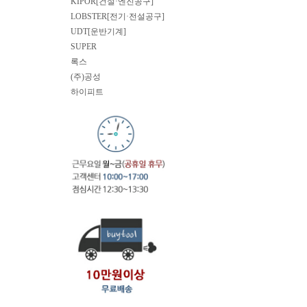
KIPOR[건설·엔진공구]
LOBSTER[전기·전설공구]
UDT[운반기계]
SUPER
록스
(주)공성
하이피트