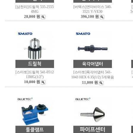
[삼천리]드릴척 535-2555
[버텍스]연마바이스 540-
4MG
3521 V-VE30
5
28,000 원
396,100 원
[스마토]드릴척 541-0512
[스마토]육각어댑터 541-
13MG(1/2")
1043 HEX 6.35(1/2) 5개묶음
10,000 원
11,000 원