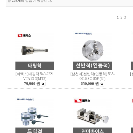
총
208개
의 상품이 있습니다.
1
2
3
[버텍스]태핑척 540-2221
[삼천리]선반척(연동척) 535-
[
VTA13-3(MT2)
0016 SC-85F (3")
79,900 원
650,000 원