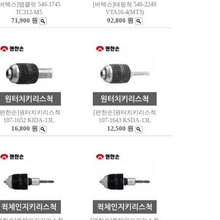
[버텍스]탭콜릿 540-1745
[버텍스]태핑척 540-2249
TC312-M5
VTA16-4(MT3)
71,900 원
92,800 원
[편한손]원터치키리스척
[편한손]원터치키리스척
107-1652 KIDA-13L
107-1643 KSDA-13L
16,800 원
12,500 원