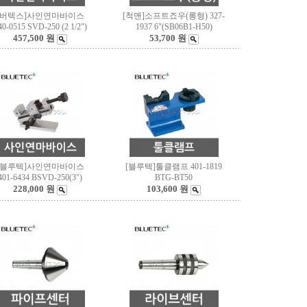
[버텍스]사인연마바이스
[척맨]소프트죠우(롱형) 327-
40-0515 SVD-250 (2 1/2")
1937 6"(SB06B1-H50)
457,500 원
53,700 원
[블루텍]사인연마바이스
[블루텍]툴클램프 401-1819
401-6434 BSVD-250(3")
BTG-BT50
228,000 원
103,600 원