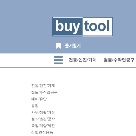
전동/엔진/기계
철물/수작업공구
전동/엔진/기계
철물/수작업공구
에어/유압
용접
사무/생활/가전
절삭/초경/공작
측정/계량/제전
산업안전용품