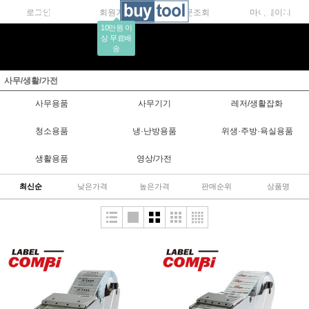
로그인
회원가입
주문조회
마이페이지
10만원 이
상 무료배
송
사무/생활/가전
사무용품
사무기기
레저/생활잡화
청소용품
냉·난방용품
위생·주방·욕실용품
생활용품
영상/가전
최신순
낮은가격
높은가격
판매순위
상품명