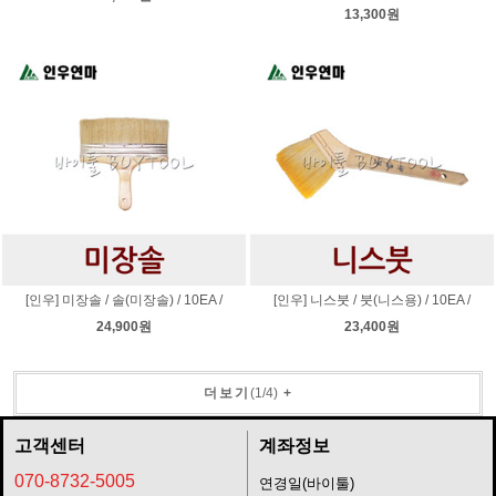
13,300원
[인우] 미장솔 / 솔(미장솔) / 10EA /
[인우] 니스붓 / 붓(니스용) / 10EA /
24,900원
23,400원
더보기
(
1
/
4
)
+
고객센터
계좌정보
070-8732-5005
연경일(바이툴)