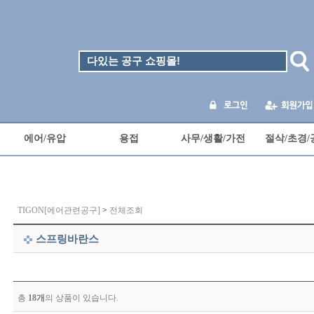
에어/유압
용접
사무/생활/가전
절삭/초경/
TIGON[에어관련공구]
>
전체조회
스프링바란스
총
18개
의 상품이 있습니다.