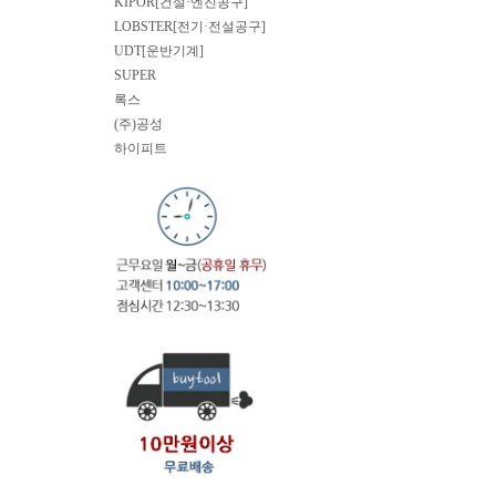
KIPOR[건설·엔진공구]
LOBSTER[전기·전설공구]
UDT[운반기계]
SUPER
록스
(주)공성
하이피트