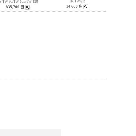
1R/TW-2R
 TW-90/TW-105/TW-120
14,600 원
835,700 원