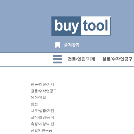
전동/엔진/기계
철물/수작업공구
전동/엔진/기계
철물/수작업공구
에어/유압
용접
사무/생활/가전
절삭/초경/공작
측정/계량/제전
산업안전용품