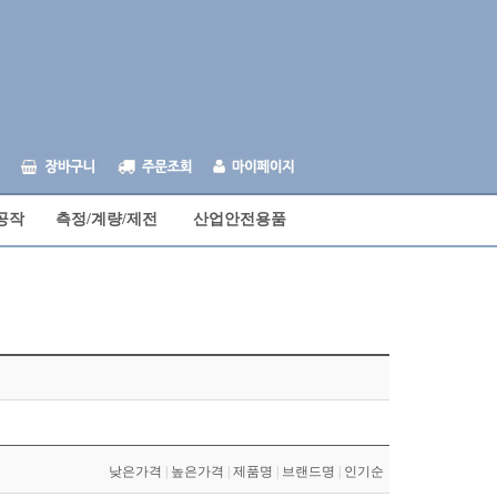
공작
측정/계량/제전
산업안전용품
낮은가격
|
높은가격
|
제품명
|
브랜드명
|
인기순