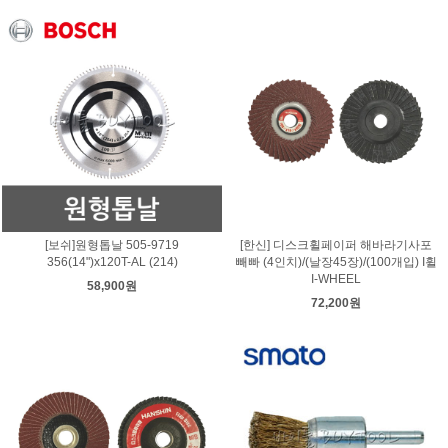
[보쉬]원형톱날 505-9719
[한신] 디스크휠페이퍼 해바라기사포
356(14")x120T-AL (214)
빼빠 (4인치)/(날장45장)/(100개입) I휠
I-WHEEL
58,900원
72,200원