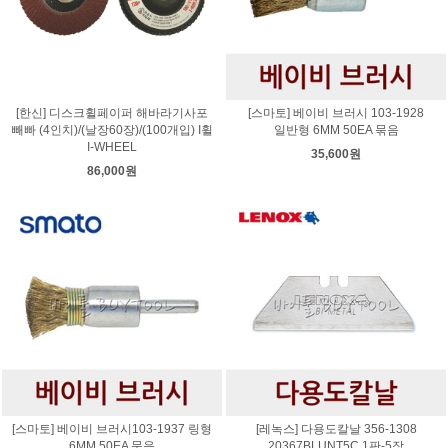
[한신] 디스크휠페이퍼 해바라기사포
[스마토] 베이비 브러시 103-1928
빼빠 (4인치)/(날장60장)/(100개입) I휠
일반형 6MM 50EA 묶음
I-WHEEL
35,600원
86,000원
[스마토] 베이비 브러시103-1937 링형
[레녹스] 다용도칼날 356-1308
6MM 50EA 묶음
20367BLUNT5C 1판-5장