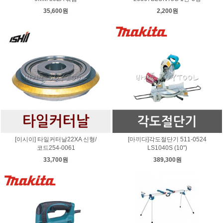
35,600원
2,200원
[이시이] 타일커터날22XA 신형/
[마끼다]각도절단기 511-0524
코드254-0061
LS1040S (10")
33,700원
389,300원