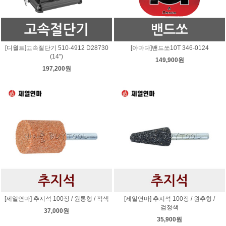
[디월트]고속절단기 510-4912 D28730
[아마다]밴드쏘10T 346-0124
(14")
149,900원
197,200원
[제일연마] 추지석 100장 / 원통형 / 적색
[제일연마] 추지석 100장 / 원추형 /
검정색
37,000원
35,900원