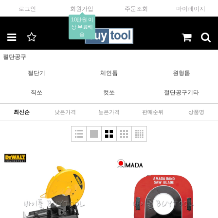
로그인
회원가입
주문조회
마이페이지
10만원 이
상 무료배
송
절단공구
절단기
체인톱
원형톱
직쏘
컷쏘
절단공구기타
최신순
낮은가격
높은가격
판매순위
상품명