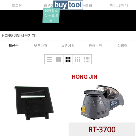
로그인
회원가입
주문조회
마이페이지
10만원 이
상 무료배
송
HONG JIN[사무기기]
최신순
낮은가격
높은가격
판매순위
상품명