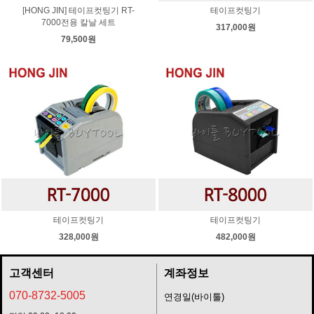
[HONG JIN] 테이프컷팅기 RT-
테이프컷팅기
7000전용 칼날 세트
317,000원
79,500원
테이프컷팅기
테이프컷팅기
328,000원
482,000원
고객센터
계좌정보
070-8732-5005
연경일(바이툴)